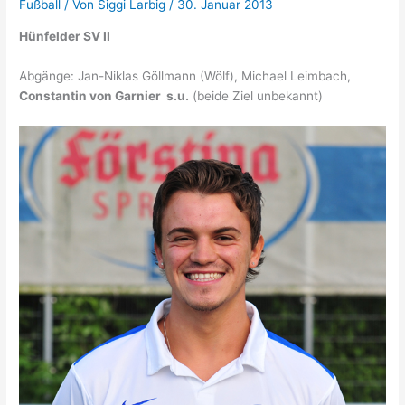
Fußball
/ Von
Siggi Larbig
/
30. Januar 2013
Hünfelder SV II
Abgänge: Jan-Niklas Göllmann (Wölf), Michael Leimbach,
Constantin von Garnier s.u.
(beide Ziel unbekannt)