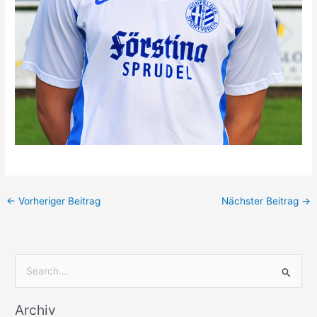
←
Vorheriger Beitrag
Nächster Beitrag
→
S
u
Archiv
c