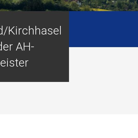
d/Kirchhasel
der AH-
eister