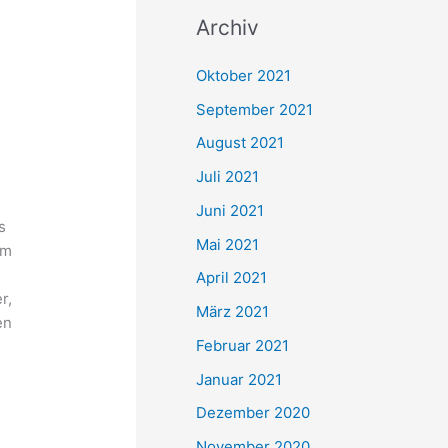
c
Archiv
h
e
Oktober 2021
n
September 2021
n
August 2021
a
Juli 2021
c
Juni 2021
h
s
Mai 2021
im
:
April 2021
r,
März 2021
en
Februar 2021
Januar 2021
Dezember 2020
e
November 2020