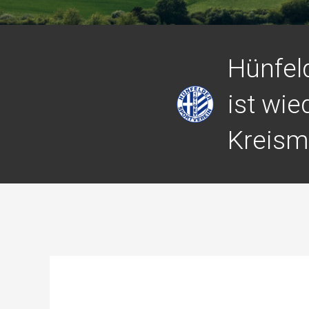
Hünfel
ist wie
Kreism