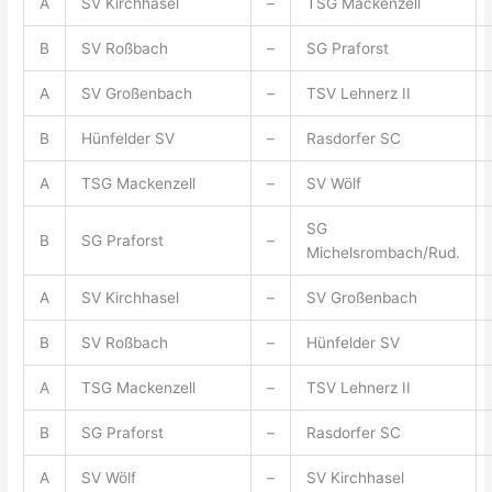
A
SV Kirchhasel
–
TSG Mackenzell
B
SV Roßbach
–
SG Praforst
A
SV Großenbach
–
TSV Lehnerz II
B
Hünfelder SV
–
Rasdorfer SC
A
TSG Mackenzell
–
SV Wölf
SG
B
SG Praforst
–
Michelsrombach/Rud.
A
SV Kirchhasel
–
SV Großenbach
B
SV Roßbach
–
Hünfelder SV
A
TSG Mackenzell
–
TSV Lehnerz II
B
SG Praforst
–
Rasdorfer SC
A
SV Wölf
–
SV Kirchhasel