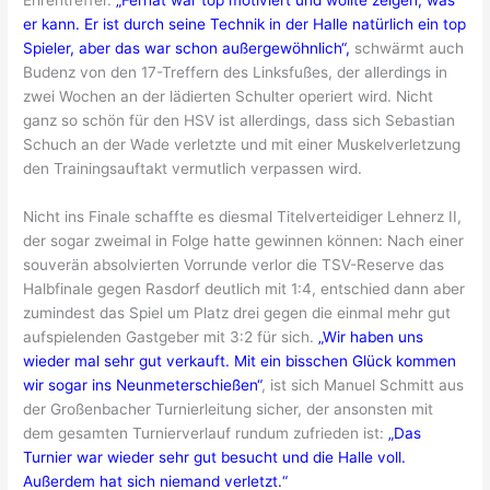
er kann. Er ist durch seine Technik in der Halle natürlich ein top
Spieler, aber das war schon außergewöhnlich“,
schwärmt auch
Budenz von den 17-Treffern des Linksfußes, der allerdings in
zwei Wochen an der lädierten Schulter operiert wird. Nicht
ganz so schön für den HSV ist allerdings, dass sich Sebastian
Schuch an der Wade verletzte und mit einer Muskelverletzung
den Trainingsauftakt vermutlich verpassen wird.
Nicht ins Finale schaffte es diesmal Titelverteidiger Lehnerz II,
der sogar zweimal in Folge hatte gewinnen können: Nach einer
souverän absolvierten Vorrunde verlor die TSV-Reserve das
Halbfinale gegen Rasdorf deutlich mit 1:4, entschied dann aber
zumindest das Spiel um Platz drei gegen die einmal mehr gut
aufspielenden Gastgeber mit 3:2 für sich.
„Wir haben uns
wieder mal sehr gut verkauft. Mit ein bisschen Glück kommen
wir sogar ins Neunmeterschießen“
, ist sich Manuel Schmitt aus
der Großenbacher Turnierleitung sicher, der ansonsten mit
dem gesamten Turnierverlauf rundum zufrieden ist:
„Das
Turnier war wieder sehr gut besucht und die Halle voll.
Außerdem hat sich niemand verletzt.“