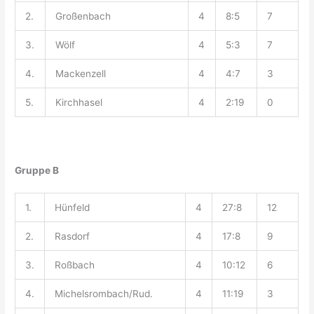
2.
Großenbach
4
8:5
7
3.
Wölf
4
5:3
7
4.
Mackenzell
4
4:7
3
5.
Kirchhasel
4
2:19
0
Gruppe B
1.
Hünfeld
4
27:8
12
2.
Rasdorf
4
17:8
9
3.
Roßbach
4
10:12
6
4.
Michelsrombach/Rud.
4
11:19
3