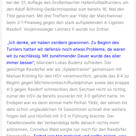
bei der 31. Auflage des Großenbacher Hallenfußballturniers um
den Adolf-Böhning-Gedächtnispokal zum bereits 16. Mal den
Titel gesichert: Mit drei Treffern war Yildiz der Matchwinner
beim 3:1-Finalsieg gegen den stark aufspielenden A-Ligisten
Rasdorf. Vorjahressieger Lehnerz II wurde nur Dritter.
„Ich denke, wir haben verdient gewonnen. Zu Beginn des
Turniers hatten wir defensiv noch etwas Probleme, da waren
wir zu nachlässig. Mit zunehmender Dauer wurde das aber
immer besser“,
bilanziert Lukas Budenz zufrieden. Der
gebürtige Rasdorfer war als „Spielertrainer“ gemeinsam mit
Manuel Kröning für den HSV verantwortlich, gerade das 8:4 zu
Beginn gegen Michelsrombach/Rudolphshan sowie das knappe
4:3 gegen Rasdorf schmeckten dem Sechser nicht so richtig,
zumal der HSV da bereits souverän mit 3:0 geführt hatte. Im
Endspiel war es dann einmal mehr Ferhat Yildiz, der seinen bis
dato schon unglaublichen 14 Saisontoren schnell drei weitere
folgen ließ und Hünfeld mit 3:0 in Führung brachte. Der
Tabellenzweite der Verbandsliga ließe danach nichts mehr
anbrennen, Cornelius Wald sorgte nur noch für den Rasdorfer
Ehrentreffer.
„Ferhat war top motiviert und wollte zeigen, was