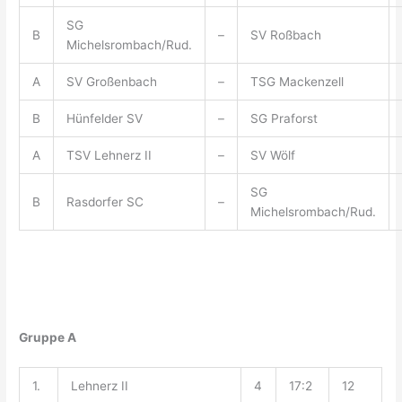
SG
B
–
SV Roßbach
Michelsrombach/Rud.
A
SV Großenbach
–
TSG Mackenzell
B
Hünfelder SV
–
SG Praforst
A
TSV Lehnerz II
–
SV Wölf
SG
B
Rasdorfer SC
–
Michelsrombach/Rud.
Gruppe A
1.
Lehnerz II
4
17:2
12