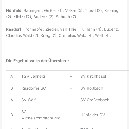
Hünfeld:
Baumgart; Geißler (1), Völker (5), Traud (2), Kröning
(2), Yildiz (17), Budenz (2), Schuch (7).
Rasdorf:
Frohnapfel; Ziegler, van Thiel (1), Hahn (4), Budenz,
Claudius Wald (2), Krieg (2), Cornelius Wald (4), Wolf (4).
Die Ergebnisse in der Übersicht:
A
TSV Lehnerz II
–
SV Kirchhasel
B
Rasdorfer SC
–
SV Roßbach
A
SV Wölf
–
SV Großenbach
SG
B
–
Hünfelder SV
Michelsrombach/Rud.