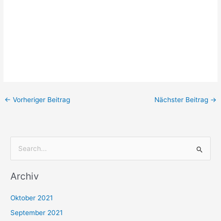
←
Vorheriger Beitrag
Nächster Beitrag
→
S
u
Archiv
c
h
Oktober 2021
e
September 2021
n