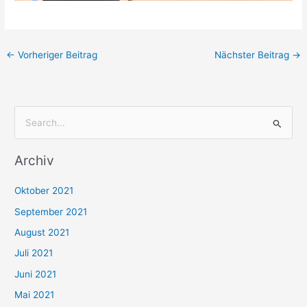
←
Vorheriger Beitrag
Nächster Beitrag
→
S
u
Archiv
c
h
Oktober 2021
e
September 2021
n
August 2021
n
Juli 2021
a
c
Juni 2021
h
Mai 2021