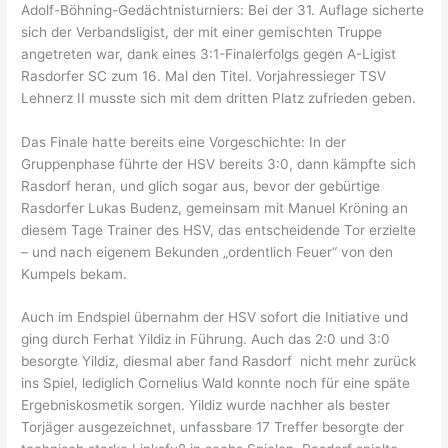
Adolf-Böhning-Gedächtnisturniers: Bei der 31. Auflage sicherte
sich der Verbandsligist, der mit einer gemischten Truppe
angetreten war, dank eines 3:1-Finalerfolgs gegen A-Ligist
Rasdorfer SC zum 16. Mal den Titel. Vorjahressieger TSV
Lehnerz II musste sich mit dem dritten Platz zufrieden geben.
Das Finale hatte bereits eine Vorgeschichte: In der
Gruppenphase führte der HSV bereits 3:0, dann kämpfte sich
Rasdorf heran, und glich sogar aus, bevor der gebürtige
Rasdorfer Lukas Budenz, gemeinsam mit Manuel Kröning an
diesem Tage Trainer des HSV, das entscheidende Tor erzielte
– und nach eigenem Bekunden „ordentlich Feuer“ von den
Kumpels bekam.
Auch im Endspiel übernahm der HSV sofort die Initiative und
ging durch Ferhat Yildiz in Führung. Auch das 2:0 und 3:0
besorgte Yildiz, diesmal aber fand Rasdorf nicht mehr zurück
ins Spiel, lediglich Cornelius Wald konnte noch für eine späte
Ergebniskosmetik sorgen. Yildiz wurde nachher als bester
Torjäger ausgezeichnet, unfassbare 17 Treffer besorgte der