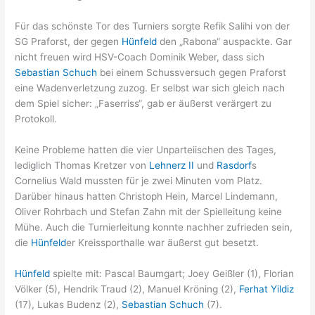
Für das schönste Tor des Turniers sorgte Refik Salihi von der
SG Praforst, der gegen
Hünfeld
den „Rabona“ auspackte. Gar
nicht freuen wird HSV-Coach Dominik Weber, dass sich
Sebastian Schuch
bei einem Schussversuch gegen Praforst
eine Wadenverletzung zuzog. Er selbst war sich gleich nach
dem Spiel sicher: „Faserriss“, gab er äußerst verärgert zu
Protokoll.
Keine Probleme hatten die vier Unparteiischen des Tages,
lediglich Thomas Kretzer von
Lehnerz II
und
Rasdorf
s
Cornelius Wald mussten für je zwei Minuten vom Platz.
Darüber hinaus hatten Christoph Hein, Marcel Lindemann,
Oliver Rohrbach und Stefan Zahn mit der Spielleitung keine
Mühe. Auch die Turnierleitung konnte nachher zufrieden sein,
die
Hünfeld
er Kreissporthalle war äußerst gut besetzt.
Hünfeld
spielte mit: Pascal Baumgart; Joey Geißler (1), Florian
Völker (5), Hendrik Traud (2), Manuel Kröning (2),
Ferhat Yildiz
(17), Lukas Budenz (2),
Sebastian Schuch
(7).