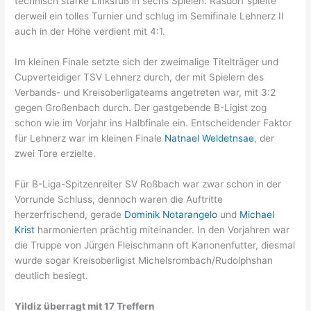
technisch starke Linksfuß in sechs Spielen. Rasdorf spielte
derweil ein tolles Turnier und schlug im Semifinale Lehnerz II
auch in der Höhe verdient mit 4:1.
Im kleinen Finale setzte sich der zweimalige Titelträger und
Cupverteidiger TSV Lehnerz durch, der mit Spielern des
Verbands- und Kreisoberligateams angetreten war, mit 3:2
gegen Großenbach durch. Der gastgebende B-Ligist zog
schon wie im Vorjahr ins Halbfinale ein. Entscheidender Faktor
für Lehnerz war im kleinen Finale
Natnael Weldetnsae
, der
zwei Tore erzielte.
Für B-Liga-Spitzenreiter SV Roßbach war zwar schon in der
Vorrunde Schluss, dennoch waren die Auftritte
herzerfrischend, gerade
Dominik Notarangelo
und
Michael
Krist
harmonierten prächtig miteinander. In den Vorjahren war
die Truppe von Jürgen Fleischmann oft Kanonenfutter, diesmal
wurde sogar Kreisoberligist Michelsrombach/Rudolphshan
deutlich besiegt.
Yildiz überragt mit 17 Treffern