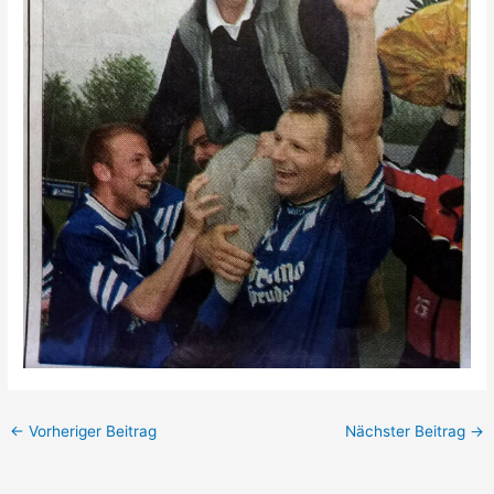
←
Vorheriger Beitrag
Nächster Beitrag
→