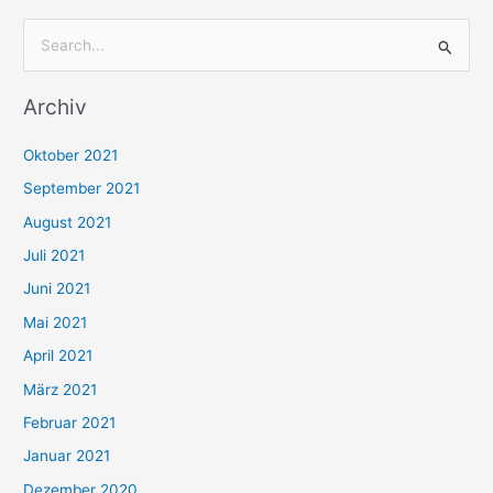
S
u
Archiv
c
h
Oktober 2021
e
September 2021
n
August 2021
n
Juli 2021
a
c
Juni 2021
h
Mai 2021
:
April 2021
März 2021
Februar 2021
Januar 2021
Dezember 2020