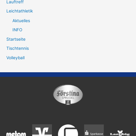
Lauftreff
Leichtathletik
Aktuelles
INFO
Startseite
Tischtennis
Volleyball