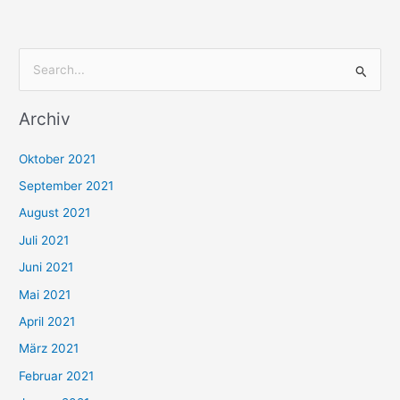
S
u
Archiv
c
h
Oktober 2021
e
September 2021
n
August 2021
n
Juli 2021
a
c
Juni 2021
h
Mai 2021
:
April 2021
März 2021
Februar 2021