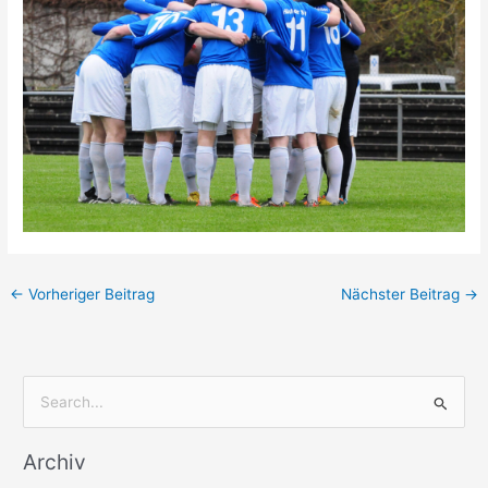
←
Vorheriger Beitrag
Nächster Beitrag
→
S
u
Archiv
c