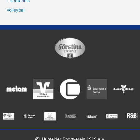
Tischtennis
Volleyball
Hünfelder Sportverein 1919 e.V.