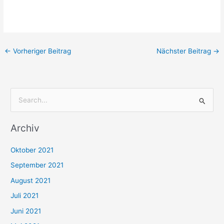
←
Vorheriger Beitrag
Nächster Beitrag
→
S
u
Archiv
c
h
Oktober 2021
e
September 2021
n
August 2021
n
Juli 2021
a
c
Juni 2021
h