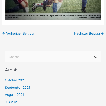
←
Vorheriger Beitrag
Nächster Beitrag
→
S
u
Archiv
c
h
Oktober 2021
e
September 2021
n
August 2021
n
Juli 2021
a