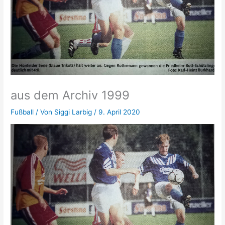
aus dem Archiv 1999
Fußball
/ Von
Siggi Larbig
/
9. April 2020