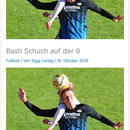
Basti Schuch auf der 9
Fußball
/ Von
Siggi Larbig
/
18. Oktober 2016