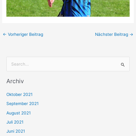
←
Vorheriger Beitrag
Nächster Beitrag
→
S
u
Archiv
c
h
Oktober 2021
e
September 2021
n
August 2021
n
Juli 2021
a
c
Juni 2021