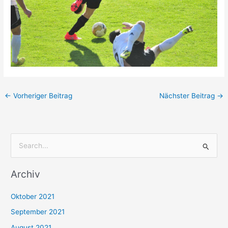
←
Vorheriger Beitrag
Nächster Beitrag
→
S
u
Archiv
c
h
Oktober 2021
e
September 2021
n
August 2021