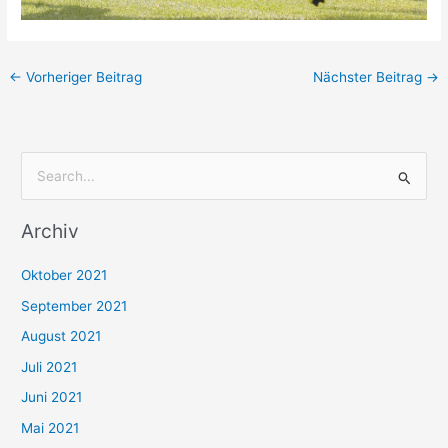
←
Vorheriger Beitrag
Nächster Beitrag
→
S
u
Archiv
c
h
Oktober 2021
e
September 2021
n
August 2021
n
Juli 2021
a
c
Juni 2021
h
Mai 2021