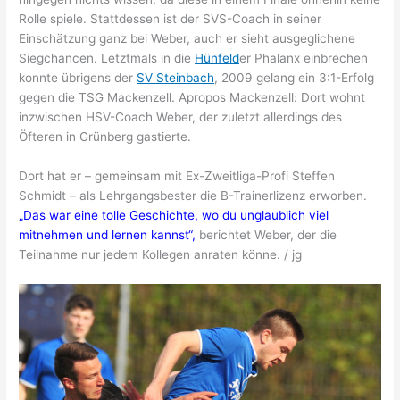
Rolle spiele. Stattdessen ist der SVS-Coach in seiner
Einschätzung ganz bei Weber, auch er sieht ausgeglichene
Siegchancen. Letztmals in die
Hünfeld
er Phalanx einbrechen
konnte übrigens der
SV Steinbach
, 2009 gelang ein 3:1-Erfolg
gegen die TSG Mackenzell. Apropos Mackenzell: Dort wohnt
inzwischen HSV-Coach Weber, der zuletzt allerdings des
Öfteren in Grünberg gastierte.
Dort hat er – gemeinsam mit Ex-Zweitliga-Profi Steffen
Schmidt – als Lehrgangsbester die B-Trainerlizenz erworben.
„Das war eine tolle Geschichte, wo du unglaublich viel
mitnehmen und lernen kannst“,
berichtet Weber, der die
Teilnahme nur jedem Kollegen anraten könne. / jg