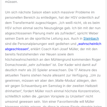
müssen.
Um sich nächste Saison eben solch massiver Probleme im
personellen Bereich zu entledigen, hat der HSV ordentlich auf
dem Transfermarkt zugeschlagen. „Ich weiß nicht, ob es beim
HSV schon einmal sechs Neuzugänge gab. Ich bin mit der nun
abgeschlossenen Planung mehr als zufrieden“, spricht Weber
seinen Dank an die sportliche Leitung aus. Auch in
Steinbach
sind die Personalplanungen weit gediehen und
„wahrscheinlich
abgeschlossen“,
erklärt Coach Karl-Josef Müller, der mit den
bereits feststehenden vier Neuen sowie dem
höchstwahrscheinlich an den Mühlengrund kommenden Roger
Domachowski „sehr zufrieden“ ist. Der Kader wird damit auf
deutlich mehr als 20 Spieler anwachsen. Die 17 Akteure des
aktuellen Teams stehen heute allesamt zur Verfügung. „Um zu
gewinnen, müssen wir aber den ‚Malle-Modus‘ ablegen, den
wir gegen Schauenburg am Samstag in der zweiten Halbzeit
drinhatten“, fordert Müller noch einmal höchste Konzentration,
schließlich sollen die „ganzen Vorspiele zu Unzeiten“ nicht
umsonst gewesen sein. Von einer Favoritenrolle will Müller
hingegen nichts wissen, da diese in einem Finale ohnehin keine