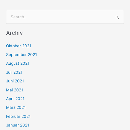
S
u
Archiv
c
h
Oktober 2021
e
September 2021
n
August 2021
n
Juli 2021
a
c
Juni 2021
h
Mai 2021
:
April 2021
März 2021
Februar 2021
Januar 2021