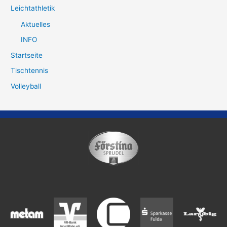
Leichtathletik
Aktuelles
INFO
Startseite
Tischtennis
Volleyball