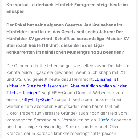
Kreispokal Lauterbach-Hünfeld: Evergreen steigt heute im
Endspiel
Der Pokal hat seine eigenen Gesetze. Auf Kreisebene im
Hünfelder Land lautet das Gesetz seit sechs Jahren: Der
Hünfelder SV gewinnt. Schafft es Verbandsliga-Meister SV
Steinbach heute (19 Uhr), diese Serie des Liga-
Konkurrenten im heimischen Mühlengrund zu beenden?
Die Chancen dafür stehen so gut wie selten zuvor. Der Meister
konnte beide Ligaspiele gewinnen, wenn auch knapp mit 2:1
und 3:2, und genießt heute dazu Heimrecht
. „Diesmal ist
sicherlich
Steinbach
favorisiert. Aber natürlich wollen wir den
Titel verteidigen“,
sagt HSV-Coach Dominik Weber, der von
einem
„Fifty-fifty-Spiel“
ausgeht. Vertrauen muss er dabei
wieder einem absoluten Rumpfkader, denn heute fällt mit
„Toto“ Trabert (universitäre Gründe) auch noch der Held vom
vergangenen Samstag aus. Verstärken sollen
Hünfeld
dagegen
nicht nur einige Kreisoberliga-Spieler, sondern auch Oliver
Krenzer, der in Korbach krankheitsbedingt hatte passen