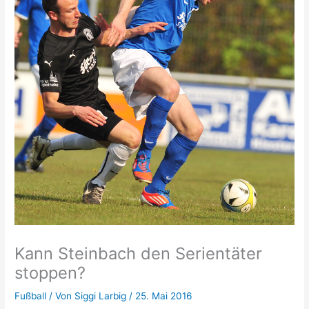
Kann Steinbach den Serientäter
stoppen?
Fußball
/ Von
Siggi Larbig
/
25. Mai 2016