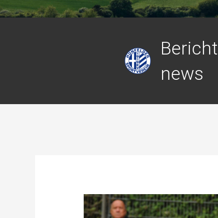
Berich
news