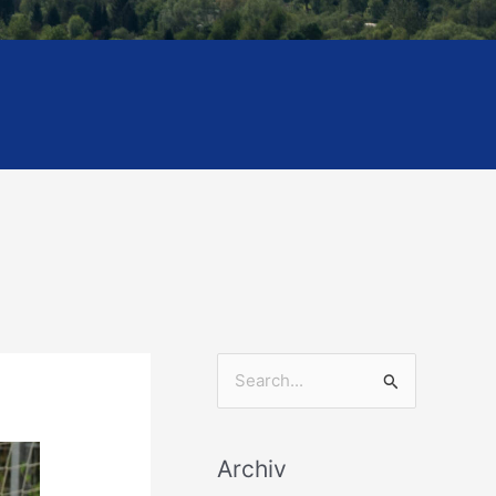
S
u
c
Archiv
h