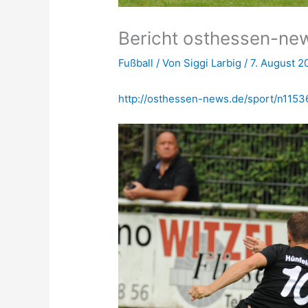
Bericht osthessen-ne
Fußball
/ Von
Siggi Larbig
/
7. August 2
http://osthessen-news.de/sport/n115