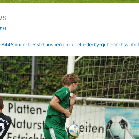
ws
016
36844/simon-laesst-hausherren-jubeln-derby-geht-an-hsv.htm