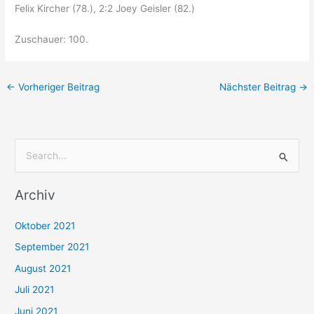
Felix Kircher (78.), 2:2 Joey Geisler (82.)
Zuschauer: 100.
←
Vorheriger Beitrag
Nächster Beitrag
→
S
u
Archiv
c
h
Oktober 2021
e
September 2021
n
August 2021
n
Juli 2021
a
c
Juni 2021