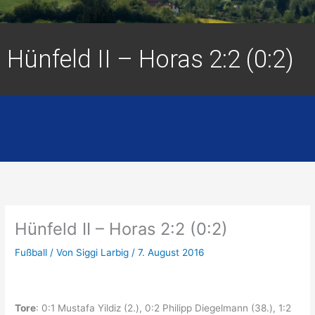
Hünfeld II – Horas 2:2 (0:2)
Hünfeld II – Horas 2:2 (0:2)
Fußball
/ Von
Siggi Larbig
/
7. August 2016
Tore
: 0:1 Mustafa Yildiz (2.), 0:2 Philipp Diegelmann (38.), 1:2