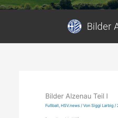
Bilder 
Bilder Alzenau Teil I
Fußball
,
HSV.news
/ Von
Siggi Larbig
/