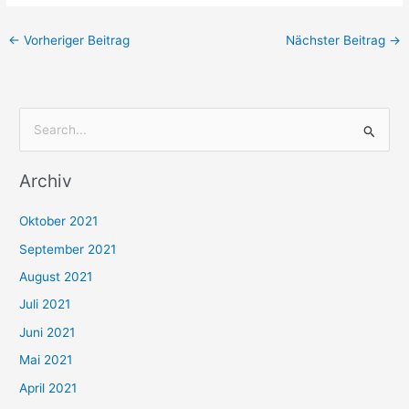
←
Vorheriger Beitrag
Nächster Beitrag
→
S
u
Archiv
c
h
Oktober 2021
e
September 2021
n
August 2021
n
Juli 2021
a
c
Juni 2021
h
Mai 2021
:
April 2021