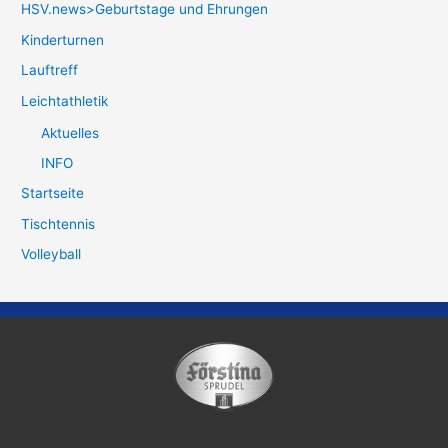
HSV.news>Geburtstage und Ehrungen
Kinderturnen
Lauftreff
Leichtathletik
Aktuelles
INFO
Startseite
Tischtennis
Volleyball