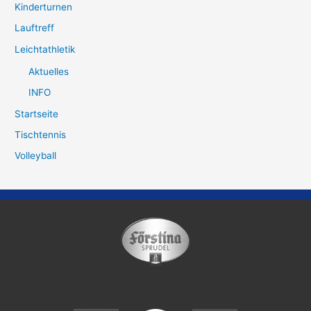
Kinderturnen
Lauftreff
Leichtathletik
Aktuelles
INFO
Startseite
Tischtennis
Volleyball