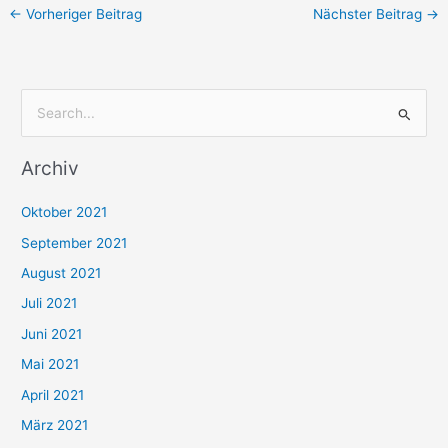
←
Vorheriger Beitrag
Nächster Beitrag
→
S
u
Archiv
c
h
Oktober 2021
e
September 2021
n
August 2021
n
Juli 2021
a
c
Juni 2021
h
Mai 2021
:
April 2021
März 2021