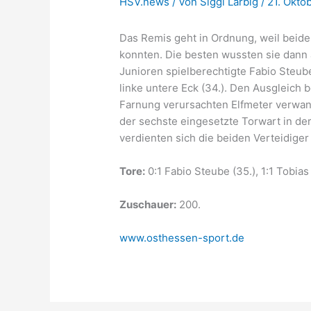
HSV.news
/ Von
Siggi Larbig
/
21. Okto
Das Remis geht in Ordnung, weil beid
konnten. Die besten wussten sie dann a
Junioren spielberechtigte Fabio Steu
linke untere Eck (34.). Den Ausgleich
Farnung verursachten Elfmeter verwand
der sechste eingesetzte Torwart in de
verdienten sich die beiden Verteidige
Tore:
0:1 Fabio Steube (35.), 1:1 Tobias
Zuschauer:
200.
www.osthessen-sport.de