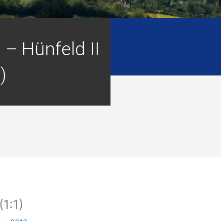
 – Hünfeld II
)
(1:1)