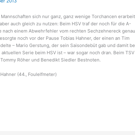
ber 2013
e Mannschaften sich nur ganz, ganz wenige Torchancen erarbei
ber auch gleich zu nutzen: Beim HSV traf der noch für die A-
be nach einem Abwehrfehler vom rechten Sechzehnereck genau
 besorgte noch vor der Pause Tobias Hahner, der einen an Tim
elte – Mario Gerstung, der sein Saisondebüt gab und damit be
r aktuellen Serie beim HSV ist – war sogar noch dran. Beim TSV
r Tommy Röher und Benedikt Siedler Bestnoten.
 Hahner (44., Foulelfmeter)