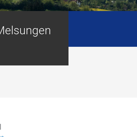
 Melsungen
I