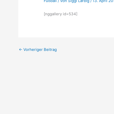
Fußball
/ Von
Siggi Larbig
/
13. April 20
[nggallery id=534]
←
Vorheriger Beitrag