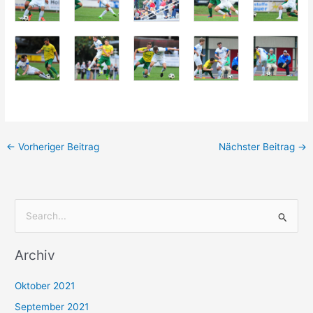
←
Vorheriger Beitrag
Nächster Beitrag
→
S
u
Archiv
c
h
Oktober 2021
e
September 2021