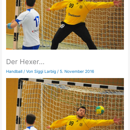
Der Hexer…
Handball
/ Von
Siggi Larbig
/
5. November 2016