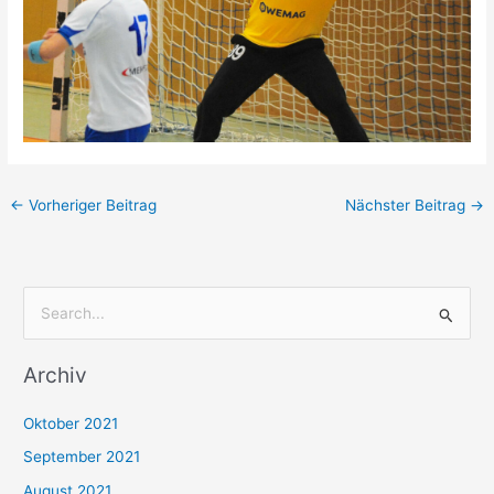
←
Vorheriger Beitrag
Nächster Beitrag
→
S
u
Archiv
c
h
Oktober 2021
e
September 2021
n
August 2021