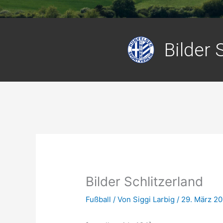
Bilder 
Bilder Schlitzerland
Fußball
/ Von
Siggi Larbig
/
29. März 20