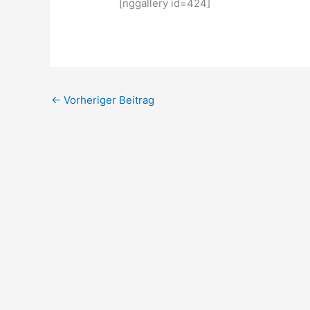
[nggallery id=424]
←
Vorheriger Beitrag