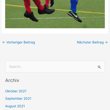
←
Vorheriger Beitrag
Nächster Beitrag
→
S
u
Archiv
c
h
Oktober 2021
e
September 2021
n
August 2021
n