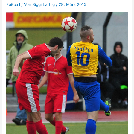
Fußball
/ Von
Siggi Larbig
/
29. März 2015