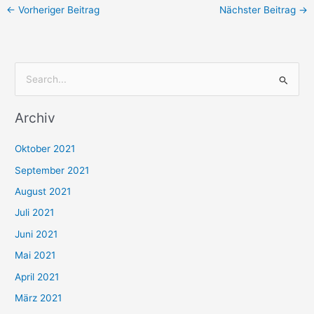
←
Vorheriger Beitrag
Nächster Beitrag
→
S
u
Archiv
c
h
Oktober 2021
e
September 2021
n
August 2021
n
Juli 2021
a
c
Juni 2021
h
Mai 2021
:
April 2021
März 2021