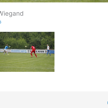
 Wiegand
6