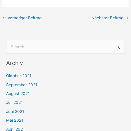
←
Vorheriger Beitrag
Nächster Beitrag
→
S
u
Archiv
c
h
Oktober 2021
e
September 2021
n
August 2021
n
Juli 2021
a
c
Juni 2021
h
Mai 2021
:
April 2021