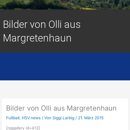
Bilder von Olli aus
Margretenhaun
Bilder von Olli aus Margretenhaun
Fußball
,
HSV.news
/ Von
Siggi Larbig
/
21. März 2015
[nggallery id=413]