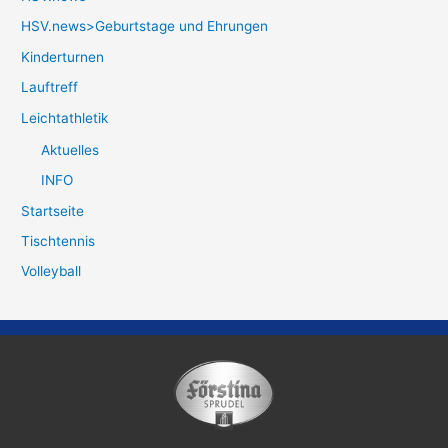
HSV.news>Geburtstage und Ehrungen
Kinderturnen
Lauftreff
Leichtathletik
Aktuelles
INFO
Startseite
Tischtennis
Volleyball