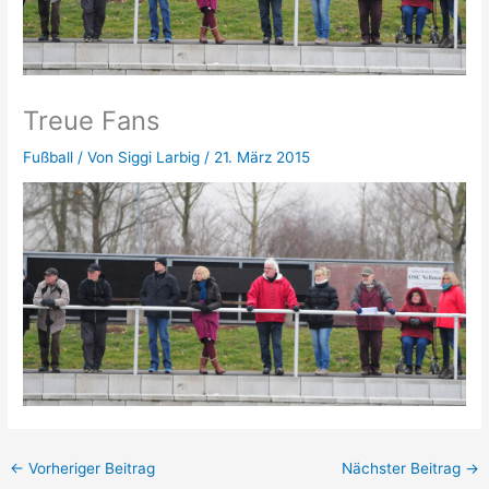
Treue Fans
Fußball
/ Von
Siggi Larbig
/
21. März 2015
←
Vorheriger Beitrag
Nächster Beitrag
→