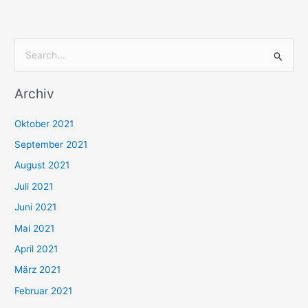
S
u
Archiv
c
h
Oktober 2021
e
September 2021
n
August 2021
n
Juli 2021
a
c
Juni 2021
h
Mai 2021
:
April 2021
März 2021
Februar 2021