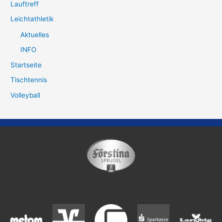
Lauftreff
Leichtathletik
Aktuelles
INFO
Startseite
Tischtennis
Volleyball