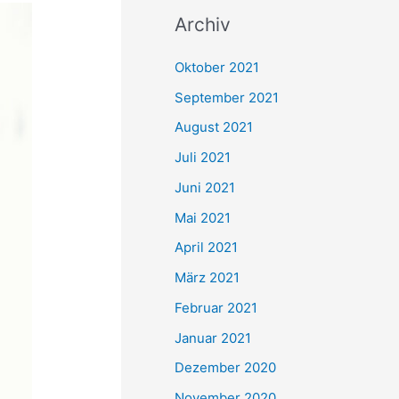
c
Archiv
h
e
Oktober 2021
n
September 2021
n
August 2021
a
Juli 2021
c
Juni 2021
h
Mai 2021
:
April 2021
März 2021
Februar 2021
Januar 2021
Dezember 2020
November 2020