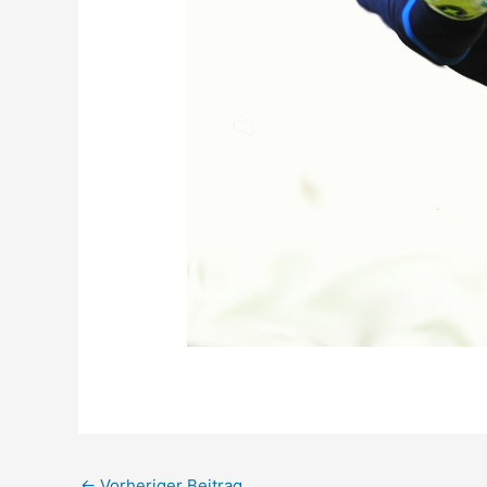
←
Vorheriger Beitrag