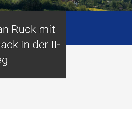
ian Ruck mit
ck in der II-
eg