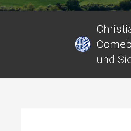
Christ
Comeba
und Si