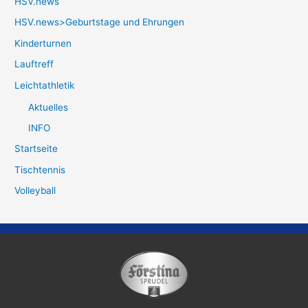
HSV.news
HSV.news>Geburtstage und Ehrungen
Kinderturnen
Lauftreff
Leichtathletik
Aktuelles
INFO
Startseite
Tischtennis
Volleyball