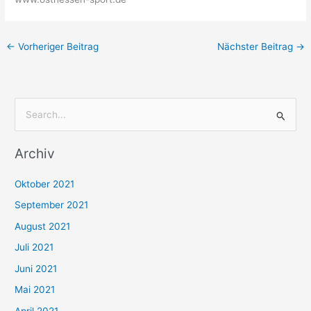
←
Vorheriger Beitrag
Nächster Beitrag
→
S
u
Archiv
c
h
Oktober 2021
e
September 2021
n
August 2021
n
Juli 2021
a
c
Juni 2021
h
Mai 2021
:
April 2021