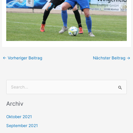
←
Vorheriger Beitrag
Nächster Beitrag
→
S
u
Archiv
c
h
Oktober 2021
e
September 2021
n