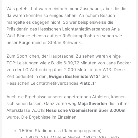
Was gefehlt hat waren einfach mehr Zuschauer, aber die die
da waren konnten so einiges sehen. An hohem Besuch
mangelte es dagegen nicht. So war beispielsweise die
Präsidentin des Hessischen Leichtathletikverbandes Anja
Wolf-Blanke ebenso auf der Rhönkampfbahn zu sehen wie
unser Bürgermeister Stefan Schwenk.
Zum Sportlichen, der Hauptsache! Zu sehen waren einige
TOP-Leistungen wie z.B. die 6:39,72 Minuten von Jana Becker
von der LG Wettenberg über 2.000 Meter in der W13. Diese
Zeit bedeutet in der
„Ewigen Bestenliste W13“
des
Hessischen Leichtathletikverbandes
Platz „1“
!
Auch die Ergebnisse unserer angetretenen Athleten, können
sich sehen lassen. Ganz vorne weg
Maja Severloh
die in ihrer
Altersklasse WJU18
Hessische Vizemeisterin über 3.000m
wurde. Die Ergebnisse im Einzelnen:
1.500m Stadioncross (Rahmenprogramm)
1.Platz W10, Marlene Giebel; 2.Platz W10, Linda