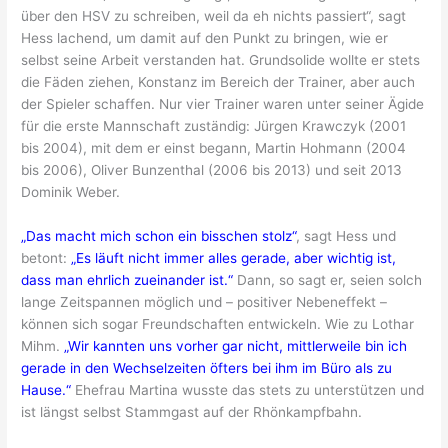
über den HSV zu schreiben, weil da eh nichts passiert“, sagt
Hess lachend, um damit auf den Punkt zu bringen, wie er
selbst seine Arbeit verstanden hat. Grundsolide wollte er stets
die Fäden ziehen, Konstanz im Bereich der Trainer, aber auch
der Spieler schaffen. Nur vier Trainer waren unter seiner Ägide
für die erste Mannschaft zuständig: Jürgen Krawczyk (2001
bis 2004), mit dem er einst begann, Martin Hohmann (2004
bis 2006), Oliver Bunzenthal (2006 bis 2013) und seit 2013
Dominik Weber.
„Das macht mich schon ein bisschen stolz“
, sagt Hess und
betont:
„Es läuft nicht immer alles gerade, aber wichtig ist,
dass man ehrlich zueinander ist.“
Dann, so sagt er, seien solch
lange Zeitspannen möglich und – positiver Nebeneffekt –
können sich sogar Freundschaften entwickeln. Wie zu Lothar
Mihm.
„Wir kannten uns vorher gar nicht, mittlerweile bin ich
gerade in den Wechselzeiten öfters bei ihm im Büro als zu
Hause.“
Ehefrau Martina wusste das stets zu unterstützen und
ist längst selbst Stammgast auf der Rhönkampfbahn.