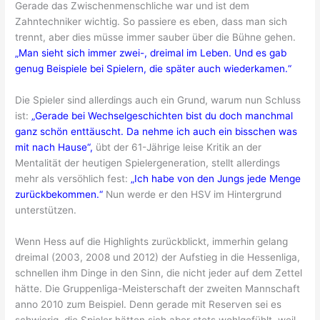
Gerade das Zwischenmenschliche war und ist dem
Zahntechniker wichtig. So passiere es eben, dass man sich
trennt, aber dies müsse immer sauber über die Bühne gehen.
„Man sieht sich immer zwei-, dreimal im Leben. Und es gab
genug Beispiele bei Spielern, die später auch wiederkamen.“
Die Spieler sind allerdings auch ein Grund, warum nun Schluss
ist:
„Gerade bei Wechselgeschichten bist du doch manchmal
ganz schön enttäuscht. Da nehme ich auch ein bisschen was
mit nach Hause“,
übt der 61-Jährige leise Kritik an der
Mentalität der heutigen Spielergeneration, stellt allerdings
mehr als versöhlich fest:
„Ich habe von den Jungs jede Menge
zurückbekommen.“
Nun werde er den HSV im Hintergrund
unterstützen.
Wenn Hess auf die Highlights zurückblickt, immerhin gelang
dreimal (2003, 2008 und 2012) der Aufstieg in die Hessenliga,
schnellen ihm Dinge in den Sinn, die nicht jeder auf dem Zettel
hätte. Die Gruppenliga-Meisterschaft der zweiten Mannschaft
anno 2010 zum Beispiel. Denn gerade mit Reserven sei es
schwierig, die Spieler hätten sich aber stets wohlgefühlt, weil