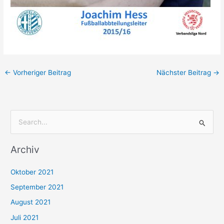
←
Vorheriger Beitrag
Nächster Beitrag
→
S
u
Archiv
c
h
Oktober 2021
e
September 2021
n
August 2021
n
Juli 2021
a