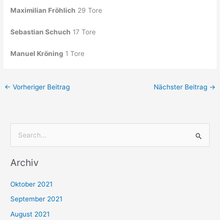
Maximilian Fröhlich
29 Tore
Sebastian Schuch
17 Tore
Manuel Kröning
1 Tore
←
Vorheriger Beitrag
Nächster Beitrag
→
S
u
Archiv
c
h
Oktober 2021
e
September 2021
n
August 2021
n