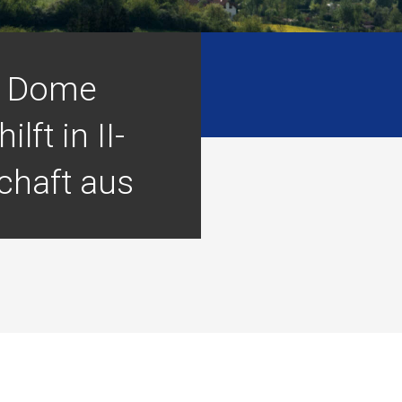
r Dome
lft in II-
haft aus