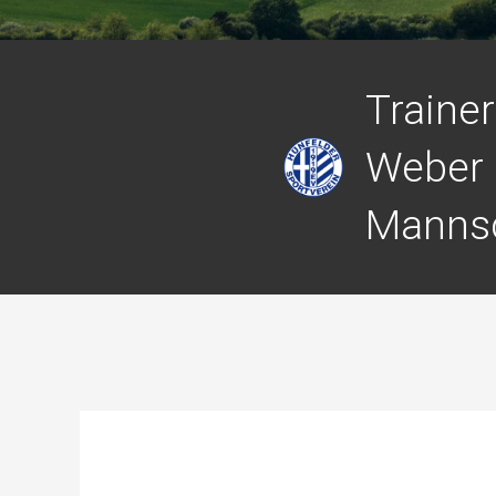
Traine
Weber hi
Mannsc