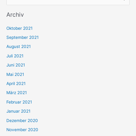
u
Archiv
c
h
Oktober 2021
e
September 2021
n
August 2021
n
Juli 2021
a
c
Juni 2021
h
Mai 2021
:
April 2021
März 2021
Februar 2021
Januar 2021
Dezember 2020
November 2020