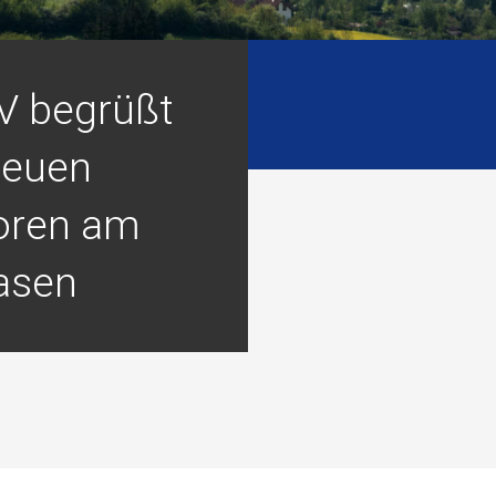
V begrüßt
neuen
oren am
asen