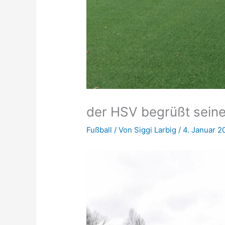
der HSV begrüßt sein
Fußball
/ Von
Siggi Larbig
/
4. Januar 2