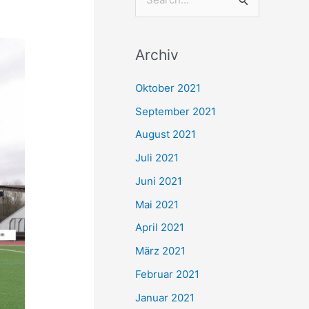
S
u
c
Archiv
h
e
Oktober 2021
n
September 2021
n
August 2021
a
Juli 2021
c
Juni 2021
h
Mai 2021
:
April 2021
März 2021
Februar 2021
Januar 2021