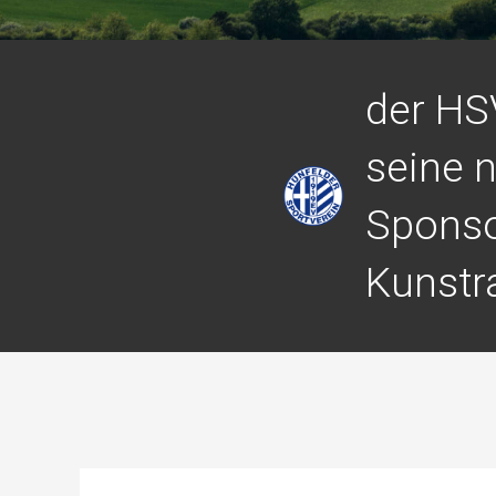
der HS
seine 
Spons
Kunstr