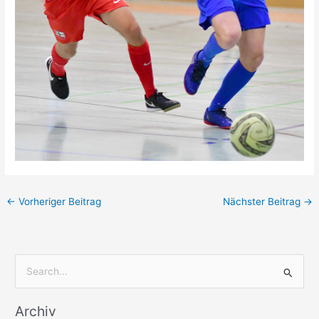
←
Vorheriger Beitrag
Nächster Beitrag
→
S
u
Archiv
c