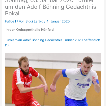
Sonntag, 05. Januar 2020 Turnier
um den Adolf Böhning Gedächtnis
Pokal
Fußball
/ Von
Siggi Larbig
/
4. Januar 2020
in der Kreissporthalle Hünfeld
Turnierplan Adolf Böhning Gedächtnis Turnier 2020 oeffentlich
(1)