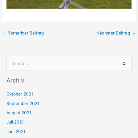
←
Vorheriger Beitrag
Nächster Beitrag
→
S
u
Archiv
c
h
Oktober 2021
e
September 2021
n
August 2021
n
Juli 2021
a
c
Juni 2021