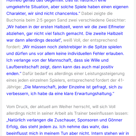
umgekehrte Situation, aber solche Spiele haben einen eigenen
Charakter, wir sind nicht chancenlos.“
Dabei zeigte die
Buchonia beim 2:5 gegen Sand zwei verschiedene Gesichter:
„Wir haben in der ersten Halbzeit, wenn wir die zwei Elfmeter
abziehen, gar nicht viel falsch gemacht. Die zweite Halbzeit
war dann allerdings desolat“,
weiß Voll, der entsprechend
fordert:
„Wir müssen noch zielstrebiger in die Spitze spielen
und dürfen uns vor allem keine individuellen Fehler erlauben.
Ich verlange von der Mannschaft, dass sie Wille und
Laufbereitschaft zeigt, dann kann das auch mal positiv
enden.“
Dafür bedarf es allerdings einer Leistungssteigerung
eines jeden einzelnen Spielers, entsprechend fordert der 41-
Jährige:
„Die Mannschaft, jeder Einzelne ist gefragt, sich zu
verbessern, ich habe da eine klare Erwartungshaltung.“
Vom Druck, der aktuell am Weiher herrscht, will sich Voll
allerdings nicht in seiner Arbeit als Trainer beeinflussen lassen:
„Natürlich verlangen die Zuschauer, Sponsoren und Gönner
Erfolg, das steht jedem zu. Ich nehme das wahr, das
beeinflusst mich in meinem Tun aber nicht. Intern stehen wir in