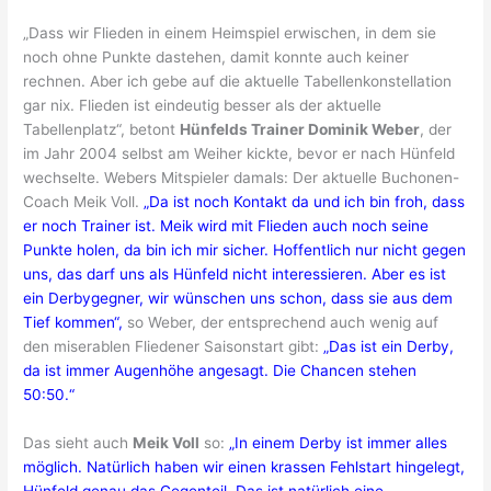
„Dass wir Flieden in einem Heimspiel erwischen, in dem sie
noch ohne Punkte dastehen, damit konnte auch keiner
rechnen. Aber ich gebe auf die aktuelle Tabellenkonstellation
gar nix. Flieden ist eindeutig besser als der aktuelle
Tabellenplatz“, betont
Hünfelds Trainer Dominik Weber
, der
im Jahr 2004 selbst am Weiher kickte, bevor er nach Hünfeld
wechselte. Webers Mitspieler damals: Der aktuelle Buchonen-
Coach Meik Voll.
„Da ist noch Kontakt da und ich bin froh, dass
er noch Trainer ist. Meik wird mit Flieden auch noch seine
Punkte holen, da bin ich mir sicher. Hoffentlich nur nicht gegen
uns, das darf uns als Hünfeld nicht interessieren. Aber es ist
ein Derbygegner, wir wünschen uns schon, dass sie aus dem
Tief kommen“,
so Weber, der entsprechend auch wenig auf
den miserablen Fliedener Saisonstart gibt:
„Das ist ein Derby,
da ist immer Augenhöhe angesagt. Die Chancen stehen
50:50.“
Das sieht auch
Meik Voll
so:
„In einem Derby ist immer alles
möglich. Natürlich haben wir einen krassen Fehlstart hingelegt,
Hünfeld genau das Gegenteil. Das ist natürlich eine