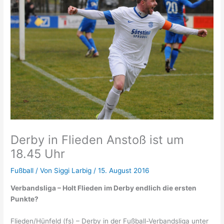
Derby in Flieden Anstoß ist um
18.45 Uhr
Fußball
/ Von
Siggi Larbig
/
15. August 2016
Verbandsliga – Holt Flieden im Derby endlich die ersten
Punkte?
Flieden/Hünfeld (fs) – Derby in der Fußball-Verbandsliga unter