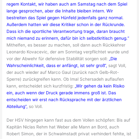
regem Kontakt, wir haben auch am Samstag nach dem Spiel
lange gesprochen, aber die Inhalte bleiben intern. Wir
bestreiten das Spiel gegen Hünfeld jedenfalls ganz normal.
Außerdem hatten wir diese Kritiker schon in der Rückrunde.
Dass ich die sportliche Verantwortung trage, daran braucht
mich niemand zu erinnern, dafür bin ich selbstkritisch genug.“
Mithelfen, es besser zu machen, soll dann auch Rückkehrer
Leonardo Kovacevic, der am Sonntag verpflichtet wurde und
vor der Abwehr für defensive Stabilität sorgen soll:
„Die
Wahrscheinlichkeit, dass er anfängt, ist sehr groß“,
sagt Voll,
der auch wieder auf Marco Gaul (zurück nach Gelb-Rot-
Sperre) zurückgreifen kann. Ob Imal Schersadeh auflaufen
kann, entscheidet sich kurzfristig:
„Wir gehen da kein Risiko
ein, auch wenn der Druck gerade immens groß ist. Das
entscheiden wir erst nach Rücksprache mit der ärztlichen
Abteilung“,
so Voll.
Der HSV hingegen kann fast aus dem Vollen schöpfen: Bis auf
Kapitän Niclas Rehm hat Weber alle Mann an Bord, auch
Robert Simon, der in Schwalmstadt privat verhindert fehlte, ist