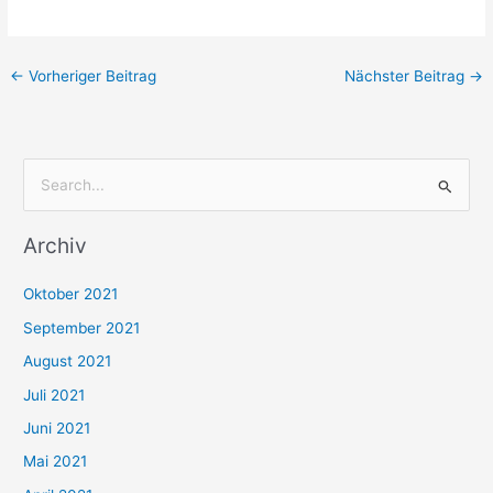
←
Vorheriger Beitrag
Nächster Beitrag
→
S
u
Archiv
c
h
Oktober 2021
e
September 2021
n
August 2021
n
Juli 2021
a
c
Juni 2021
h
Mai 2021
: