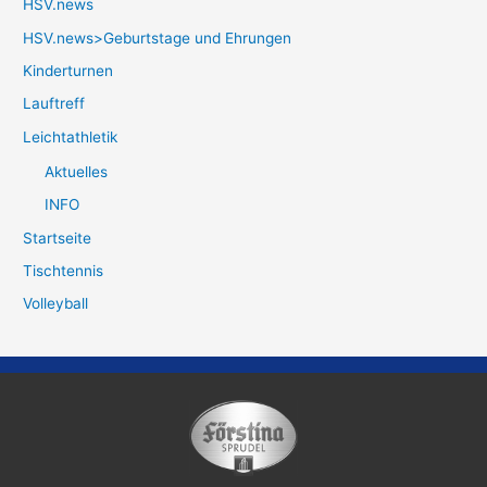
HSV.news
HSV.news>Geburtstage und Ehrungen
Kinderturnen
Lauftreff
Leichtathletik
Aktuelles
INFO
Startseite
Tischtennis
Volleyball