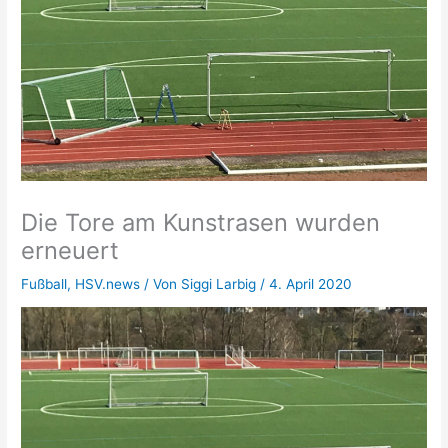
Die Tore am Kunstrasen wurden
erneuert
Fußball
,
HSV.news
/ Von
Siggi Larbig
/
4. April 2020