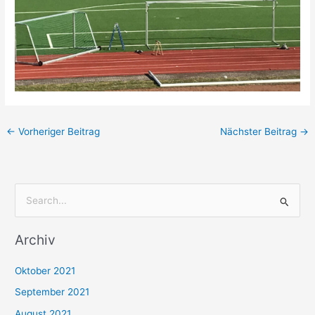
←
Vorheriger Beitrag
Nächster Beitrag
→
S
u
Archiv
c
h
Oktober 2021
e
September 2021
n
August 2021