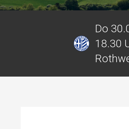
Do 30.
18.30 
Rothwe