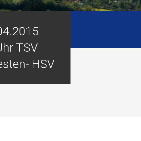
04.2015
Uhr TSV
sten- HSV