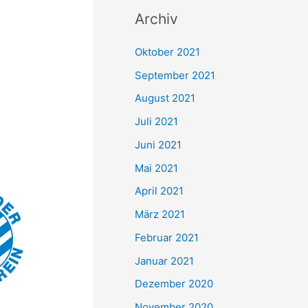
c
Archiv
h
e
Oktober 2021
n
September 2021
n
August 2021
a
Juli 2021
c
Juni 2021
h
Mai 2021
:
April 2021
März 2021
Februar 2021
Januar 2021
Dezember 2020
November 2020