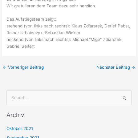
Wir gratulieren dem Team dazu sehr herzlich.
Das Aufstiegsteam zeigt:
stehend (von links nach rechts): Klaus Zdiarstek, Detlef Pabst,
Rainer Urbainczyk, Sebastian Winkler
hockend (von links nach rechts): Michael “Migo” Zdiarstek,
Gabriel Seifert
←
Vorheriger Beitrag
Nächster Beitrag
→
S
u
Archiv
c
h
Oktober 2021
e
September 2021