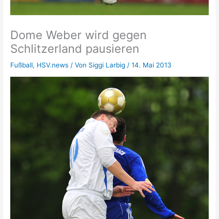
Dome Weber wird gegen
Schlitzerland pausieren
Fußball
,
HSV.news
/ Von
Siggi Larbig
/
14. Mai 2013