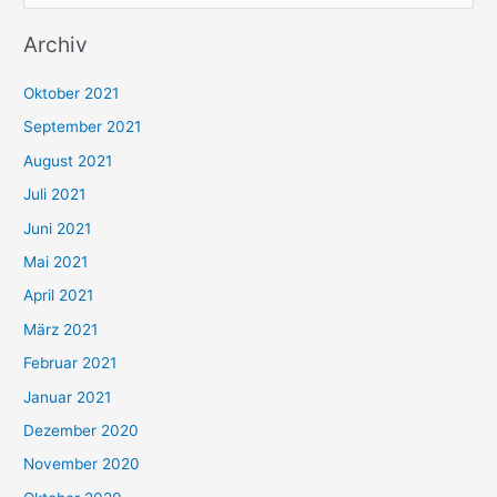
u
Archiv
c
h
Oktober 2021
e
September 2021
n
August 2021
n
Juli 2021
a
c
Juni 2021
h
Mai 2021
:
April 2021
März 2021
Februar 2021
Januar 2021
Dezember 2020
November 2020