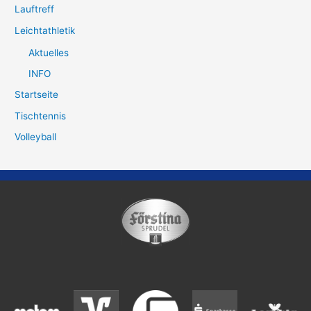
Lauftreff
Leichtathletik
Aktuelles
INFO
Startseite
Tischtennis
Volleyball