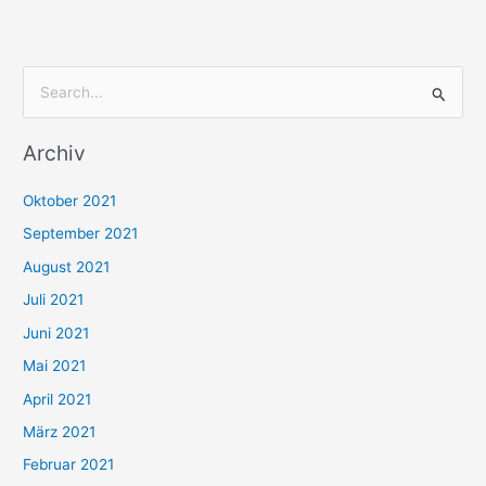
S
u
Archiv
c
h
Oktober 2021
e
September 2021
n
August 2021
n
Juli 2021
a
c
Juni 2021
h
Mai 2021
:
April 2021
März 2021
Februar 2021