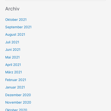
u
Archiv
c
h
Oktober 2021
e
September 2021
n
August 2021
n
Juli 2021
a
c
Juni 2021
h
Mai 2021
:
April 2021
März 2021
Februar 2021
Januar 2021
Dezember 2020
November 2020
Oktober 2020