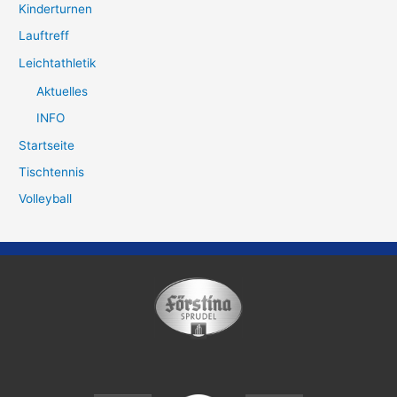
Kinderturnen
Lauftreff
Leichtathletik
Aktuelles
INFO
Startseite
Tischtennis
Volleyball