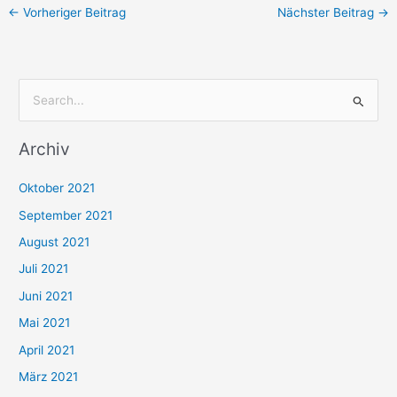
←
Vorheriger Beitrag
Nächster Beitrag
→
S
u
Archiv
c
h
Oktober 2021
e
September 2021
n
August 2021
n
Juli 2021
a
c
Juni 2021
h
Mai 2021
:
April 2021
März 2021