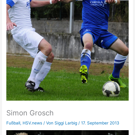
Simon Grosch
Fußball
,
HSV.news
/ Von
Siggi Larbig
/
17. September 2013