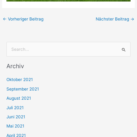
←
Vorheriger Beitrag
Nächster Beitrag
→
S
u
Archiv
c
h
Oktober 2021
e
September 2021
n
August 2021
n
Juli 2021
a
c
Juni 2021
h
Mai 2021
:
April 2021