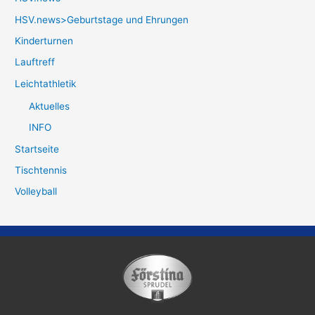
HSV.news>Geburtstage und Ehrungen
Kinderturnen
Lauftreff
Leichtathletik
Aktuelles
INFO
Startseite
Tischtennis
Volleyball