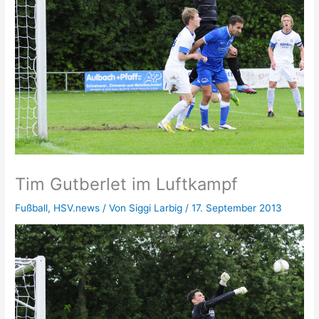
Tim Gutberlet im Luftkampf
Fußball
,
HSV.news
/ Von
Siggi Larbig
/
17. September 2013