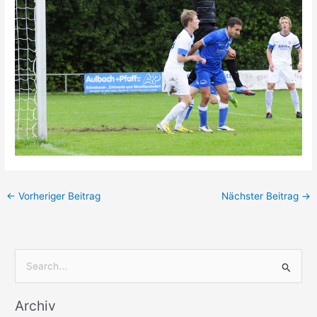
←
Vorheriger Beitrag
Nächster Beitrag
→
S
u
Archiv
c