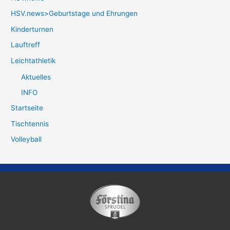
HSV.news>Geburtstage und Ehrungen
Kinderturnen
Lauftreff
Leichtathletik
Aktuelles
INFO
Startseite
Tischtennis
Volleyball