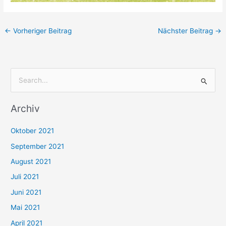
←
Vorheriger Beitrag
Nächster Beitrag
→
S
u
Archiv
c
h
Oktober 2021
e
September 2021
n
August 2021
n
Juli 2021
a
c
Juni 2021
h
Mai 2021
:
April 2021